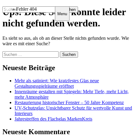
Zum
Suchen
Start
Ups! Diese Seite konnte leider
»
Fehler 404
Menu
Inhalt
nach:
springen
nicht gefunden werden.
Es sieht so aus, als ob an dieser Stelle nichts gefunden wurde. Wie
wäre es mit einer Suche?
Suchen
nach:
Neueste Beiträge
Mehr als satiniert: Wie kratzfestes Glas neue
Gestaltungsspielräume eröffnet
Innenräume gestalten mit Spiegeln: Mehr Tiefe, mehr Licht,
mehr Atmosphäre
Restaurierung historischer Fenster – 50 Jahre Kompetenz
UV-Schutzglas: Unsichtbarer Schutz für wertvolle Kunst und
Interieurs
Jahrestreffen des Flachglas MarkenKreis
Neueste Kommentare