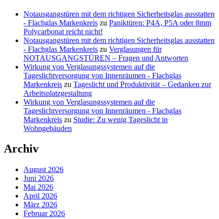
Notausgangstüren mit dem richtigen Sicherheitsglas ausstatten
- Flachglas Markenkreis
zu
Paniktüren: P4A, P5A oder 8mm
Polycarbonat reicht nicht!
Notausgangstüren mit dem richtigen Sicherheitsglas ausstatten
- Flachglas Markenkreis
zu
Verglasungen für
NOTAUSGANGSTÜREN – Fragen und Antworten
Wirkung von Verglasungssystemen auf die
Tageslichtversorgung von Innenräumen - Flachglas
Markenkreis
zu
Tageslicht und Produktivität – Gedanken zur
Arbeitsplatzgestaltung
Wirkung von Verglasungssystemen auf die
Tageslichtversorgung von Innenräumen - Flachglas
Markenkreis
zu
Studie: Zu wenig Tageslicht in
Wohngebäuden
Archiv
August 2026
Juni 2026
Mai 2026
April 2026
März 2026
Februar 2026