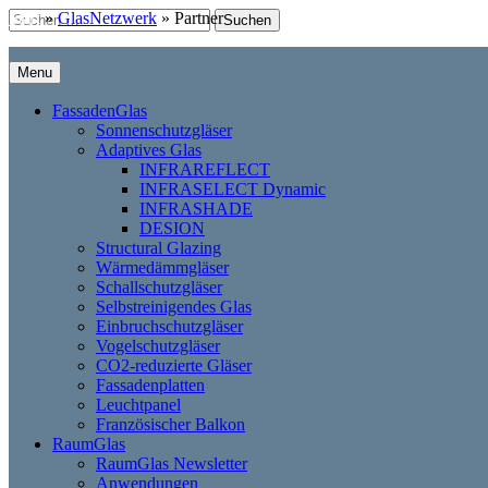
Zum
Suchen
Start
Partner
»
GlasNetzwerk
»
Partner
Inhalt
nach:
springen
Menu
FassadenGlas
Sonnenschutzgläser
Adaptives Glas
INFRAREFLECT
INFRASELECT Dynamic
INFRASHADE
DESION
Structural Glazing
Wärmedämmgläser
Schallschutzgläser
Selbstreinigendes Glas
Einbruchschutzgläser
Vogelschutzgläser
CO2-reduzierte Gläser
Fassadenplatten
Leuchtpanel
Französischer Balkon
RaumGlas
RaumGlas Newsletter
Anwendungen