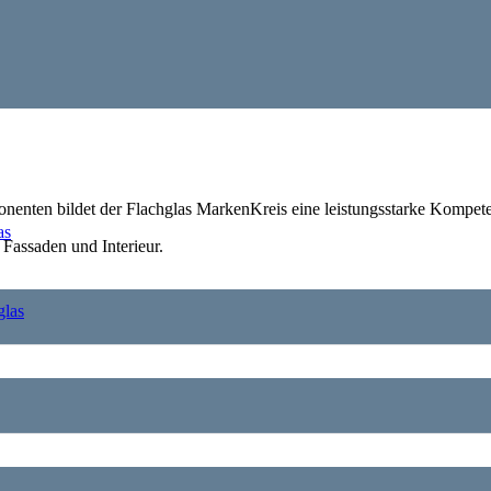
enten bildet der Flachglas MarkenKreis eine leistungsstarke Kompet
as
Fassaden und Interieur.
las