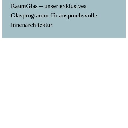
RaumGlas – unser exklusives
Glasprogramm für anspruchsvolle
Innenarchitektur