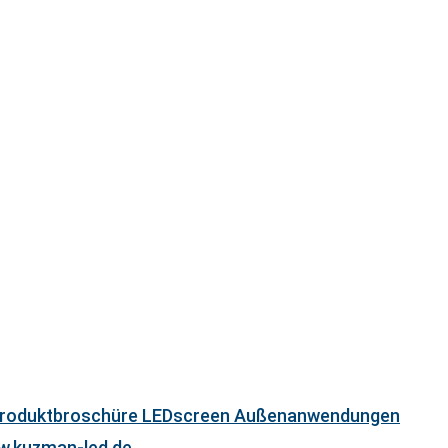
roduktbroschüre LEDscreen Außenanwendungen
.kuzman-led.de