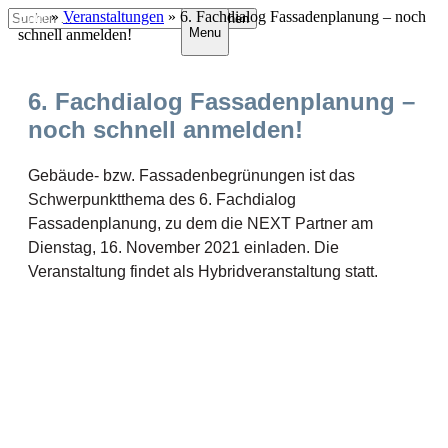
Zum
Suchen
Start
»
Veranstaltungen
»
6. Fachdialog Fassadenplanung – noch
Menu
Inhalt
nach:
schnell anmelden!
springen
6. Fachdialog Fassadenplanung –
noch schnell anmelden!
Gebäude- bzw. Fassadenbegrünungen ist das
Schwerpunktthema des 6. Fachdialog
Fassadenplanung, zu dem die NEXT Partner am
Dienstag, 16. November 2021 einladen. Die
Veranstaltung findet als Hybridveranstaltung statt.