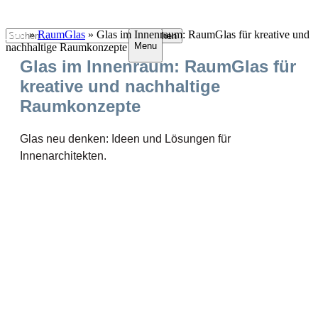
Zum
Suchen
Start
»
RaumGlas
»
Glas im Innenraum: RaumGlas für kreative und
Menu
Inhalt
nach:
nachhaltige Raumkonzepte
springen
Glas im Innenraum: RaumGlas für
kreative und nachhaltige
Raumkonzepte
Glas neu denken: Ideen und Lösungen für
Innenarchitekten.