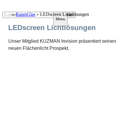
Zum
Suchen
Start
»
RaumGlas
»
LEDscreen Lichtlösungen
Menu
Inhalt
nach:
springen
LEDscreen Lichtlösungen
Unser Mitglied KUZMAN Invision präsentiert seinen
neuen Flächenlicht Prospekt.