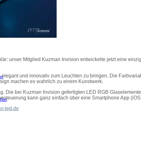
lär: unser Mitglied Kuzman Invision entwickelte jetzt eine ein
elegant und innovativ zum Leuchten zu bringen. Die Farbvariab
as
esign machen es wahrlich zu einem Kunstwerk.
ung. Die bei Kuzman Invision gefertigten LED RGB Glaselement
rbansteuerung kann ganz einfach über eine Smartphone App (iOS 
las
n-led.de