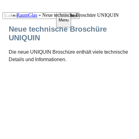
Zum
Suchen
Start
»
RaumGlas
»
Neue technische Broschüre UNIQUIN
Menu
Inhalt
nach:
springen
Neue technische Broschüre
UNIQUIN
Die neue UNIQUIN Broschüre enthält viele technische
Details und Informationen.