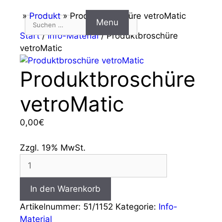
Zum
Start
»
Produkt
»
Produktbroschüre vetroMatic
Suchen
Menu
Inhalt
nach:
Start
/
Info-Material
/ Produktbroschüre
springen
vetroMatic
Produktbroschüre
vetroMatic
0,00
€
Zzgl. 19% MwSt.
Produktbroschüre
vetroMatic
Menge
In den Warenkorb
Artikelnummer:
51/1152
Kategorie:
Info-
Material