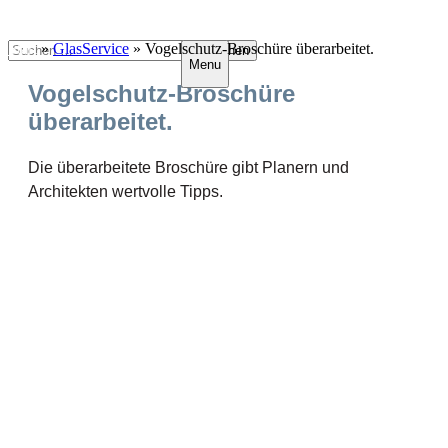
Zum
Suchen
Start
»
GlasService
»
Vogelschutz-Broschüre überarbeitet.
Menu
Inhalt
nach:
springen
Vogelschutz-Broschüre
überarbeitet.
Die überarbeitete Broschüre gibt Planern und
Architekten wertvolle Tipps.