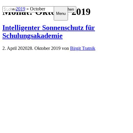
Zum
Suchen
Start
Monat:
»
2019
»
October
Oktober 2019
Menu
Inhalt
nach:
springen
Intelligenter Sonnenschutz für
Schulungsakademie
2. April 2020
28. Oktober 2019
von
Birgit Tratnik