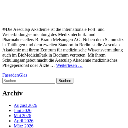
®Die Aesculap Akademie ist die internationale Fort- und
Weiterbildungseinrichtung des Medizintechnik- und
Pharmaherstellers B. Braun Melsungen AG. Neben dem Stammsitz
in Tuttlingen und dem zweiten Standort in Berlin ist die Aesculap
Akademie mit ihrem Zentrum für medizinische Wissensvermittlung
auch im BioMedizinPark in Bochum vertreten. Mit ihrem
Schulungsangebot macht die Aesculap Akademie medizinisches
Pflegepersonal oder Ärzte …
Weiterlesen …
Kategorien
FassadenGlas
Suchen
nach:
Archiv
August 2026
Juni 2026
Mai 2026
April 2026
März 2026